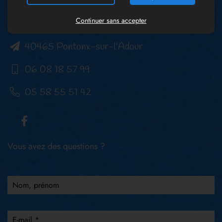
Continuer sans accepter
Les Gîtes Malidri
40465 Pontonx-sur-l'Adour
06 08 18 57 99
05 58 55 51 42
Vous avez des questions ?
Nom, prénom
E-mail *