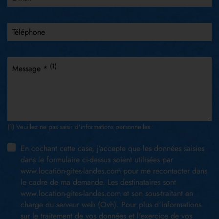
Téléphone
(1)
Message *
(1) Veuillez ne pas saisir d'informations personnelles.
En cochant cette case, j’accepte que les données saisies
dans le formulaire ci-dessus soient utilisées par
www.location-gites-landes.com pour me recontacter dans
le cadre de ma demande. Les destinataires sont
www.location-gites-landes.com et son sous-traitant en
charge du serveur web (Ovh). Pour plus d'informations
sur le traitement de vos données et l'exercice de vos