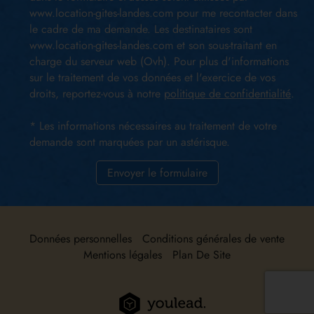
www.location-gites-landes.com pour me recontacter dans
le cadre de ma demande. Les destinataires sont
www.location-gites-landes.com et son sous-traitant en
charge du serveur web (Ovh). Pour plus d'informations
sur le traitement de vos données et l'exercice de vos
droits, reportez-vous à notre
politique de confidentialité
.
* Les informations nécessaires au traitement de votre
demande sont marquées par un astérisque.
Envoyer le formulaire
Données personnelles
Conditions générales de vente
Mentions légales
Plan De Site