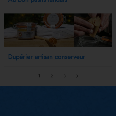
Dupérier artisan conserveur
1
2
3