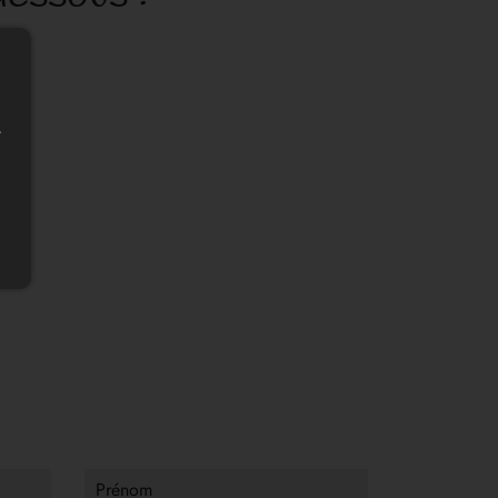
s ?
r
nce
Prénom