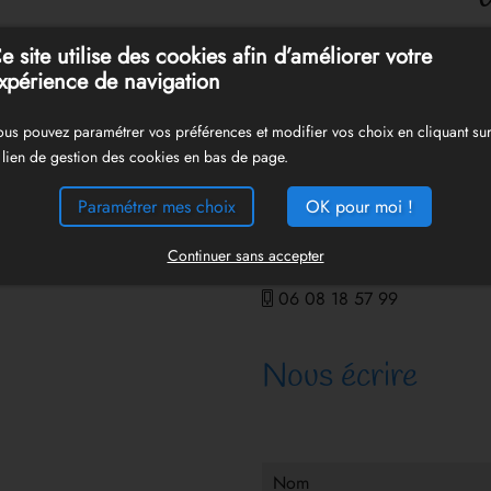
e site utilise des cookies afin d’améliorer votre
xpérience de navigation
Qui sommes-nou
us pouvez paramétrer vos préférences et modifier vos choix en cliquant su
 lien de gestion des cookies en bas de page.
Les Gîtes Malidri
Paramétrer mes choix
OK pour moi !
40465 Pontonx-sur-l'Adour Fra
Continuer sans accepter
05 58 55 51 42
06 08 18 57 99
Nous écrire
Nom