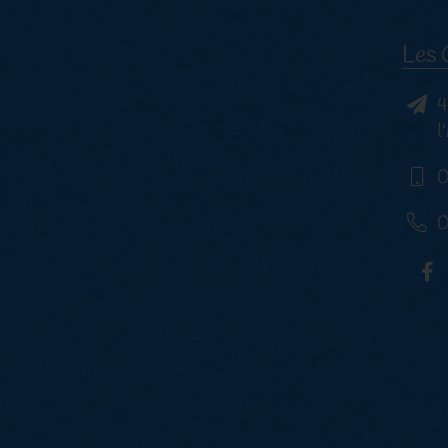
Les 
4
l
0
0