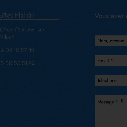
Vous avez 
Gîtes Malidri
0465 Pontonx-sur-
'Adour
Nom, prénom
6 08 18 57 99
E-mail *
5 58 55 51 42
Téléphone
(1)
Message *