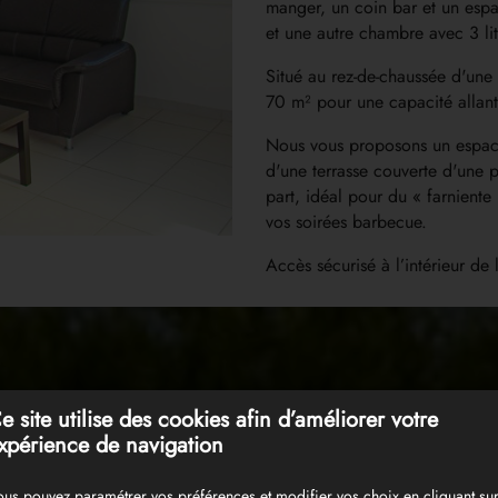
manger, un coin bar et un espa
et une autre chambre avec 3 li
Situé au rez-de-chaussée d'une 
70 m² pour une capacité allant
Nous vous proposons un espace 
d'une terrasse couverte d'une p
part, idéal pour du « farniente 
vos soirées barbecue.
Accès sécurisé à l’intérieur de 
riphérie du village de Pontonx sur l'Adour dans les L
e site utilise des cookies afin d’améliorer votre
xpérience de navigation
très calme saura vous séduire pour profiter de votre s
us pouvez paramétrer vos préférences et modifier vos choix en cliquant su