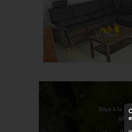
Situé à la pé
C
e
gîte 
Vo