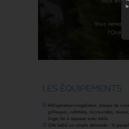
Vous effect
le
Vous venez to
l'Océan,
LES ÉQUIPEMENTS
Réfrigérateur-congélateur, plaque de cuiss
grille-pain, cafetière, micro-ondes, mixeur, 
linge, fer à repasser avec table.
Gîte bébé sur simple demande : lit paraplu