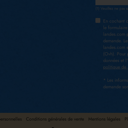
(1) Veuillez ne pas s
En cochant c
le formulaire
landes.com p
demande. Les
landes.com e
(Ovh). Pour p
données et l'
politique de 
* Les informa
demande sont
ersonnelles
Conditions générales de vente
Mentions légales
P