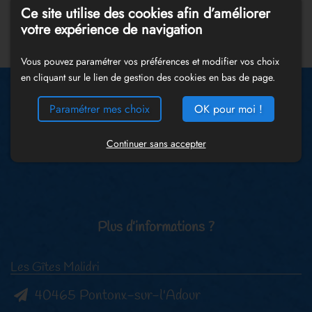
découverte, spa sérénité et spa délices.
Ce site utilise des cookies afin d’améliorer
votre expérience de navigation
Précédent
Suivant
Vous pouvez paramétrer vos préférences et modifier vos choix
en cliquant sur le lien de gestion des cookies en bas de page.
Paramétrer mes choix
OK pour moi !
Continuer sans accepter
Plus d’informations ?
Les Gîtes Malidri
40465 Pontonx-sur-l'Adour