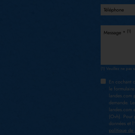
Téléphone
(1)
Message *
(1) Veuillez ne pas s
En cochant c
le formulaire
landes.com p
demande. Les
landes.com e
(Ovh). Pour p
données et l'
politique de 