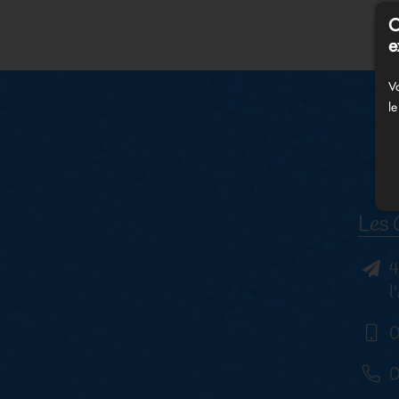
C
e
Vo
le
Les 
4
l
0
0