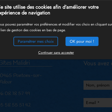
e site utilise des cookies afin d’améliorer votre
xpérience de navigation
us pouvez paramétrer vos préférences et modifier vos choix en cliquant su
 lien de gestion des cookies en bas de page.
Plus d’informat
Paramétrer mes choix
OK pour moi !
Continuer sans accepter
Vous avez 
Gîtes Malidri
0465 Pontonx-sur-
'Adour
Nom, prénom
6 08 18 57 99
E-mail *
5 58 55 51 42