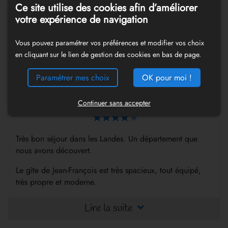
Ce site utilise des cookies afin d’améliorer
Nous reviendrons en 2019 tellement nous avons étaient
votre expérience de navigation
bien accueillis que ce soit par les propriétaire et les
commerçants de Prontonx.
Vous pouvez paramétrer vos préférences et modifier vos choix
Lire la suite
en cliquant sur le lien de gestion des cookies en bas de page.
Paramétrer mes choix
OK pour moi !
Estelle RANDAUX
Continuer sans accepter
Le dimanche 06 novembre 2016
Très bon séjour dans les Landes. Un département que
nous avons découvert.
Le gîte de Jean-François est très spacieux, tout équipé,
très propre et moderne.
Nous avons passé un séjour très agréable.
Lire la suite
C'est vraiment une adresse a retenir !