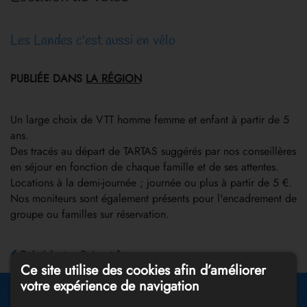
Les Landes c'est aussi en vélo
PUBLIÉE DANS
LA RÉGION
Un large choix de VTT homme femme et enfant à partir de 5
ans.
Des tracés au départ de TARTAS suggérés par nos conseillères
en séjour en fonction de chaque famille et de ses attentes.
Locations à la demi-journée ; journée ou plus à partir de 5 €.
Nos moniteurs sont également présents pour l'encadrement de
groupe ou familles sur réservation.
Précédent
Suivant
Ce site utilise des cookies afin d’améliorer
votre expérience de navigation